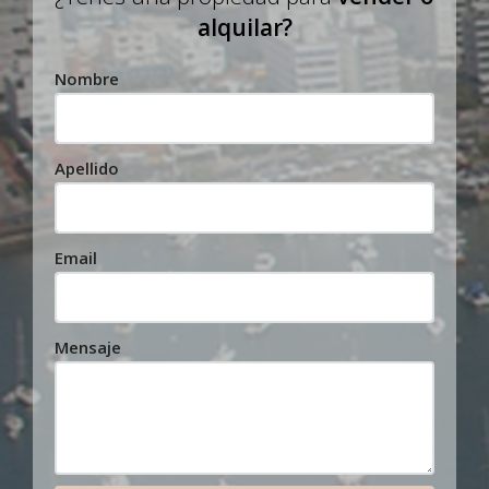
alquilar?
Nombre
Apellido
Email
Mensaje