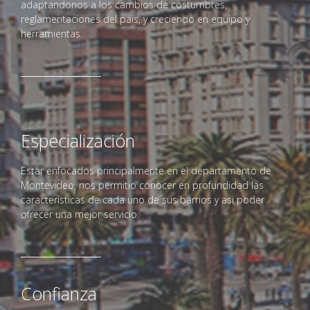
adaptandonos a los cambios de costumbres,
reglamentaciones del pais, y creciendo en equipo y
herramientas.
Especialización
Estar enfocados principalmente en el departamento de
Montevideo, nos permitio conocer en profundidad las
caracteristicas de cada uno de sus barrios y asi poder
ofrecer una mejor servicio.
Confianza