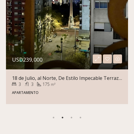
USD239,000
18 de Julio, al Norte, De Estilo Impecable Terraza Piso Alto Garage
3
3
175
m²
APARTAMENTO