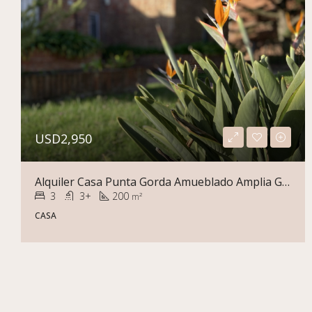
USD2,950
Alquiler Casa Punta Gorda Amueblado Amplia Garage Varios Autos
3
3+
200
m²
CASA