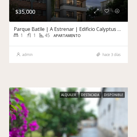
$35,000
Parque Batlle | A Estrenar | Edificio Calyptus | Terraza Con Gran Vista Piso Alto
1
1
45
APARTAMENTO
admin
hace 3 días
ALQUILER
DESTACADA
DISPONIBLE