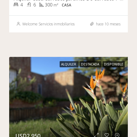
4
6
300
m²
CASA
Welcome Servicios inmobiliarios
hace 10 meses
ALQUILER
DESTACADA
DISPONIBLE
USD2,950