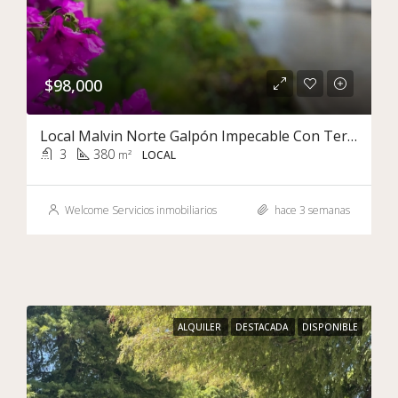
$98,000
Local Malvin Norte Galpón Impecable Con Terreno
3
380
m²
LOCAL
Welcome Servicios inmobiliarios
hace 3 semanas
ALQUILER
DESTACADA
DISPONIBLE