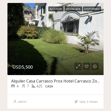
ALQUILER
DESTACADA
DISPONIBLE
USD5,500
Alquiler Casa Carrasco Prox Hotel Carrasco Zona Comercial O Vivienda Pu De Estilo
4
7
425
CASA
admin
hace 3 meses