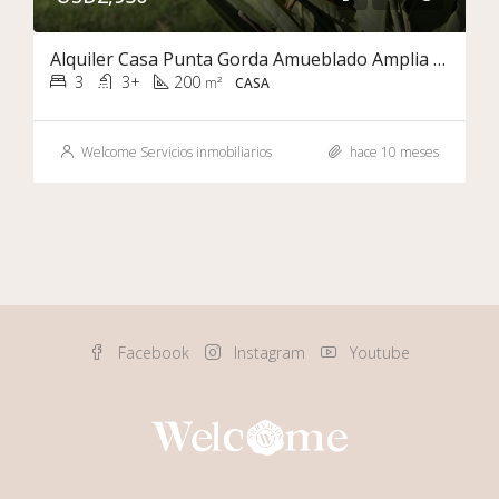
Alquiler Casa Punta Gorda Amueblado Amplia Garage Varios Autos
3
3+
200
m²
CASA
Welcome Servicios inmobiliarios
hace 10 meses
Facebook
Instagram
Youtube