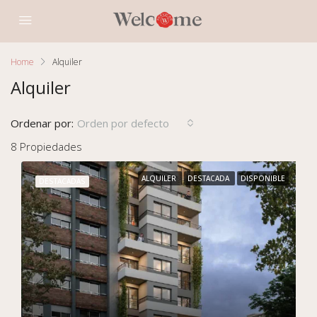
Home
Alquiler
Alquiler
Ordenar por:
Orden por defecto
8 Propiedades
ALQUILER
DESTACADA
DISPONIBLE
DESTACADAS