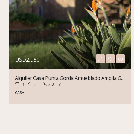
USD2,950
Alquiler Casa Punta Gorda Amueblado Amplia Garage Varios Autos
3
3+
200
m²
CASA