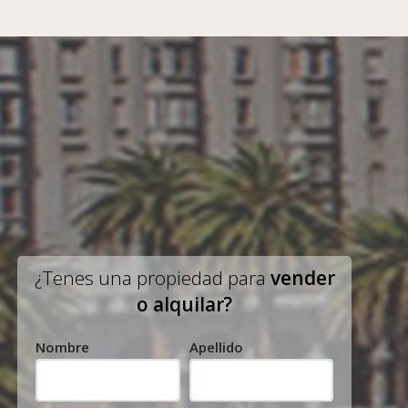
¿Tenes una propiedad para
vender
o alquilar?
Nombre
Apellido