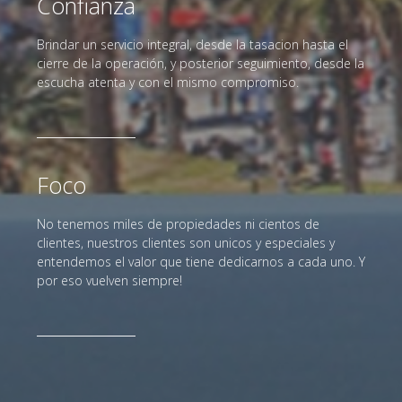
Confianza
Brindar un servicio integral, desde la tasacion hasta el
cierre de la operación, y posterior seguimiento, desde la
escucha atenta y con el mismo compromiso.
Foco
No tenemos miles de propiedades ni cientos de
clientes, nuestros clientes son unicos y especiales y
entendemos el valor que tiene dedicarnos a cada uno. Y
por eso vuelven siempre!