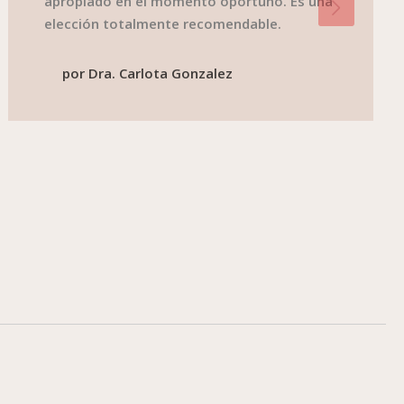
apropiado en el momento oportuno. Es una
elección totalmente recomendable.
por
Dra. Carlota Gonzalez