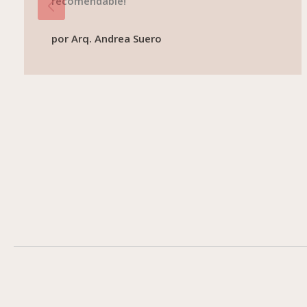
recomendable!
por
Arq. Andrea Suero