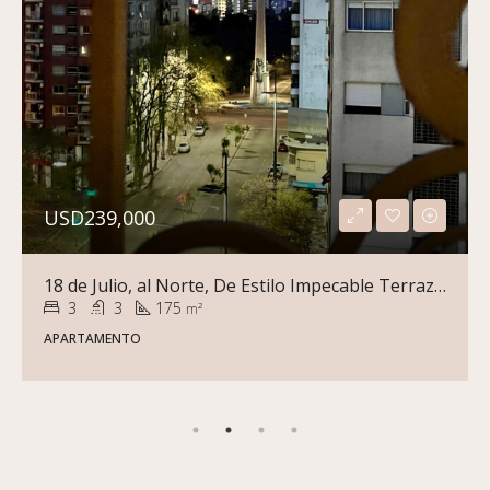
USD239,000
18 de Julio, al Norte, De Estilo Impecable Terraza Piso Alto Garage
3
3
175
m²
APARTAMENTO