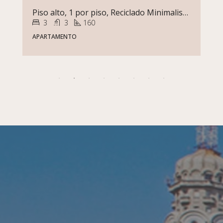
Parque Batlle | A Estrenar | Edificio Calyptus | Terraza Con Gran Vista Piso Alto
1
1
45
APARTAMENTO