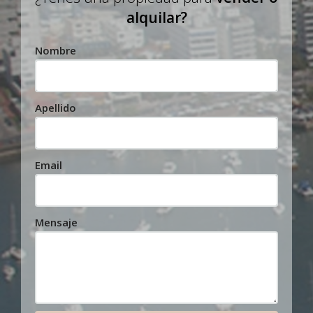
alquilar?
Nombre
Apellido
Email
Mensaje