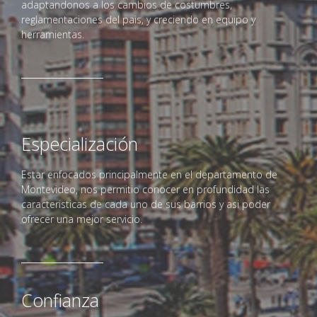
adaptandonos a los cambios de costumbres,
reglamentaciones del pais, y creciendo en equipo y
herramientas.
Especialización
Estar enfocados principalmente en el departamento de
Montevideo, nos permitio conocer en profundidad las
caracteristicas de cada uno de sus barrios y asi poder
ofrecer una mejor servicio.
Confianza