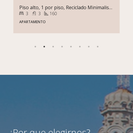
Piso alto, 1 por piso, Reciclado Minimalista Gran Terraza en Punta Carretas
3
3
160
APARTAMENTO
A
¿Por que elegirnos?