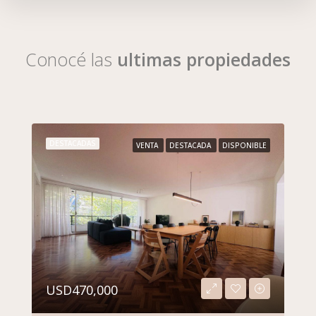
Conocé las
ultimas propiedades
DESTACADAS
VENTA
DESTACADA
DISPONIBLE
USD470,000
$