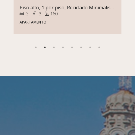
Parque Batlle | A Estrenar | Edificio Calyptus | Terraza Con Gran Vista Piso Alto
1
1
45
APARTAMENTO